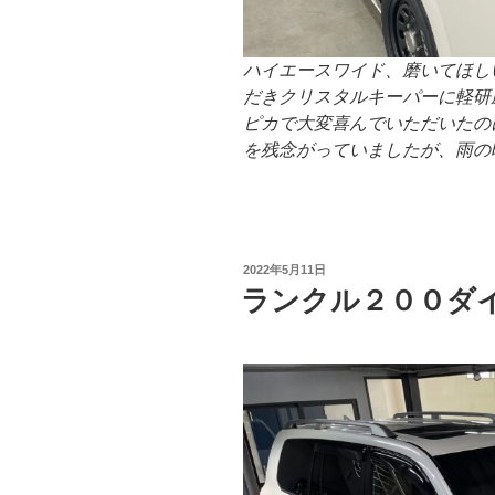
ハイエースワイド、磨いてほし
だきクリスタルキーパーに軽研
ピカで大変喜んでいただいたの
を残念がっていましたが、雨の
投
2022年5月11日
稿
ランクル２００ダ
日: