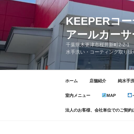
コ
ン
テ
KEEP
ン
アールカーサ
ツ
へ
千葉県木更津市桜井新町2-2-1
ス
水手洗い・コーティング取り扱
キ
ッ
プ
ホーム
店舗紹介
純水手
室内メニュー
MAP
法人のお客様、会社単位でのご契約