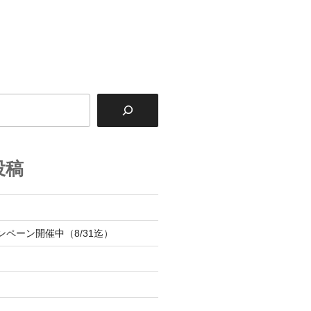
投稿
内
ンペーン開催中（8/31迄）
内
内
内