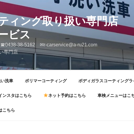
ERコーティング取り
ービス
 ☎0438-38-5162 ✉r-carservice@a-
い専門店
洗い洗車
ポリマーコーティング
ボディガラスコーティングラ
インスタはこちら
ネット予約はこちら
車検メニューはこ
はこちら