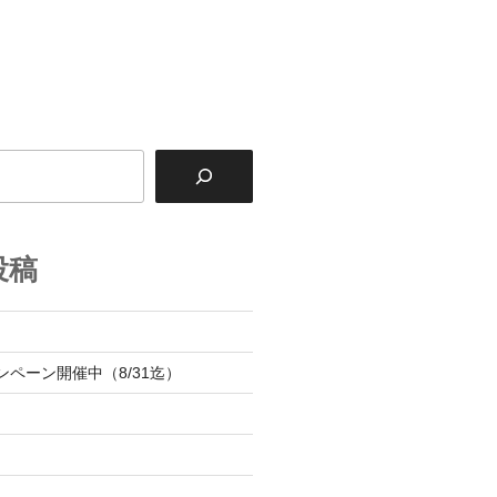
投稿
内
ンペーン開催中（8/31迄）
内
内
内