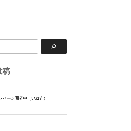
投稿
内
ンペーン開催中（8/31迄）
内
内
内