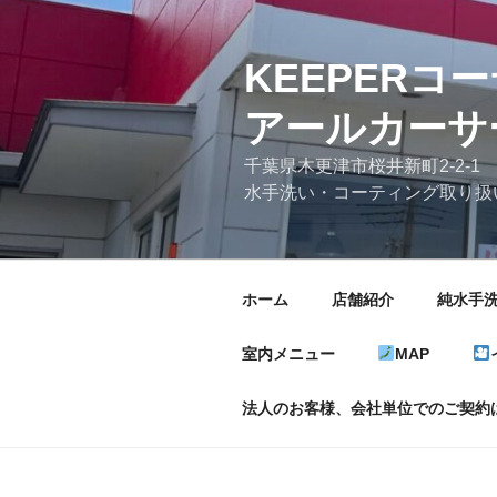
コ
ン
テ
KEEP
ン
アールカーサ
ツ
へ
千葉県木更津市桜井新町2-2-1
ス
水手洗い・コーティング取り扱
キ
ッ
プ
ホーム
店舗紹介
純水手
室内メニュー
MAP
法人のお客様、会社単位でのご契約