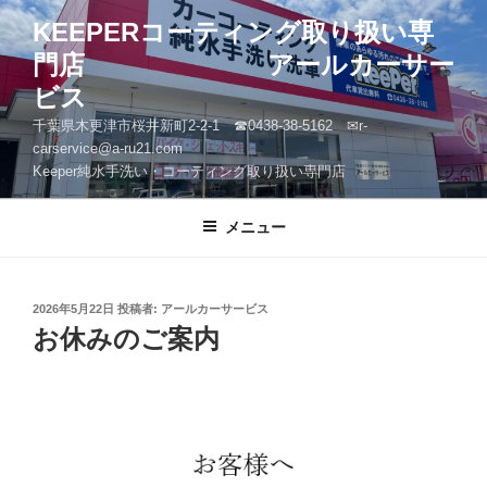
コ
KEEPERコーティング取り扱い専
ン
門店 アールカーサー
テ
ン
ビス
ツ
千葉県木更津市桜井新町2-2-1 ☎0438-38-5162 ✉r-
へ
carservice@a-ru21.com
ス
Keeper純水手洗い・コーティング取り扱い専門店
キ
ッ
メニュー
プ
投
2026年5月22日
投稿者:
アールカーサービス
稿
お休みのご案内
日: