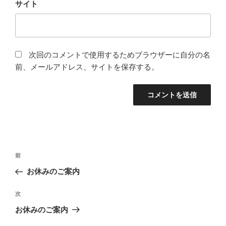
サイト
次回のコメントで使用するためブラウザーに自分の名
前、メールアドレス、サイトを保存する。
投
前
前
稿
の
お休みのご案内
ナ
投
ビ
稿
次
次
ゲ
の
お休みのご案内
投
ー