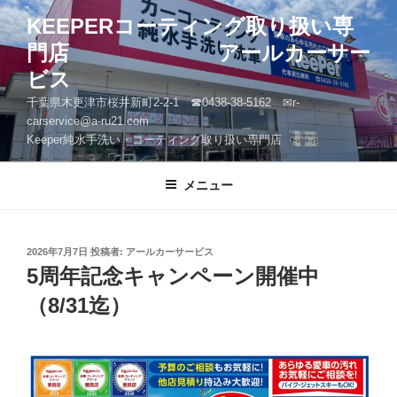
コ
KEEPERコーティング取り扱い専
ン
門店 アールカーサー
テ
ン
ビス
ツ
千葉県木更津市桜井新町2-2-1 ☎0438-38-5162 ✉r-
へ
carservice@a-ru21.com
ス
Keeper純水手洗い・コーティング取り扱い専門店
キ
ッ
メニュー
プ
投
2026年7月7日
投稿者:
アールカーサービス
稿
5周年記念キャンペーン開催中
日:
（8/31迄）