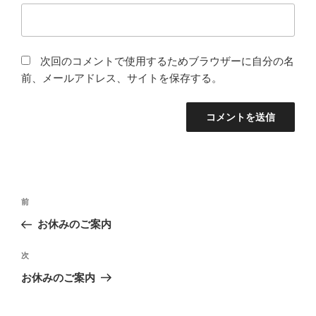
次回のコメントで使用するためブラウザーに自分の名
前、メールアドレス、サイトを保存する。
投
前
前
稿
の
お休みのご案内
ナ
投
ビ
稿
次
次
ゲ
の
お休みのご案内
投
ー
稿
シ